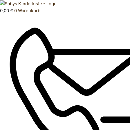
Zum
Products
Playmobil
Inhalt
search
Weihnachten
0,00
€
0
Warenkorb
springen
Menge