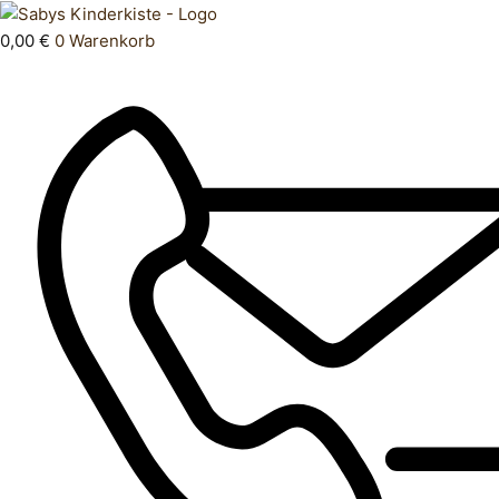
Zum
Products
Schleich
Inhalt
search
Eldrador
0,00
€
0
Warenkorb
springen
Wolf
Menge