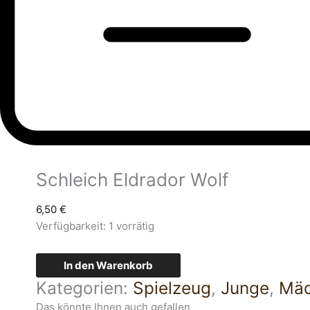
Schleich Eldrador Wolf
6,50
€
Verfügbarkeit:
1 vorrätig
In den Warenkorb
Kategorien:
Spielzeug
,
Junge
,
Mä
Das könnte Ihnen auch gefallen