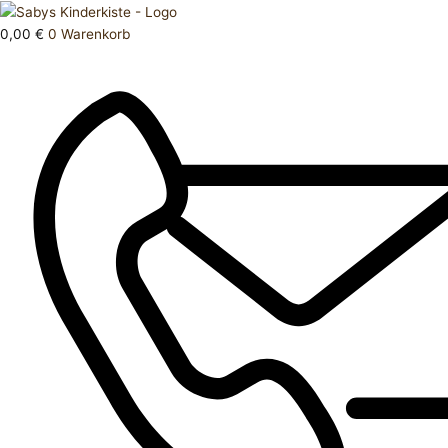
Zum
Products
Schuhe
Inhalt
search
Gr
0,00
€
0
Warenkorb
springen
26
Menge