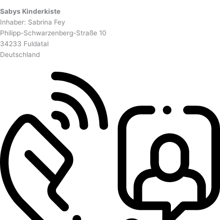
Sabys Kinderkiste
Inhaber: Sabrina Fey
Philipp-Schwarzenberg-Straße 10
34233 Fuldatal
Deutschland