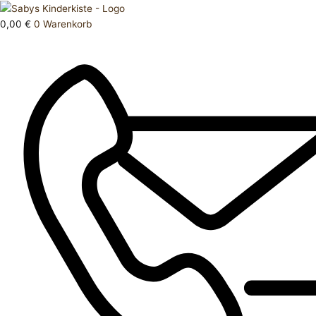
Zum
Products
Socken
Inhalt
search
23-
0,00
€
0
Warenkorb
springen
26
Menge