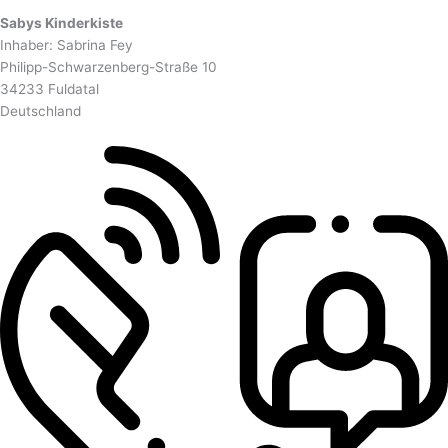
Sabys Kinderkiste
Inhaber: Sabrina Fey
Philipp-Schwarzenberg-Straße 10
34233 Fuldatal
Deutschland