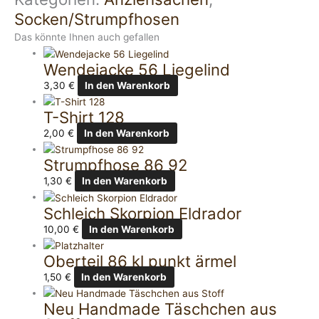
Socken/Strumpfhosen
Das könnte Ihnen auch gefallen
Wendejacke 56 Liegelind
3,30
€
In den Warenkorb
T-Shirt 128
2,00
€
In den Warenkorb
Strumpfhose 86 92
1,30
€
In den Warenkorb
Schleich Skorpion Eldrador
10,00
€
In den Warenkorb
Oberteil 86 kl punkt ärmel
1,50
€
In den Warenkorb
Neu Handmade Täschchen aus