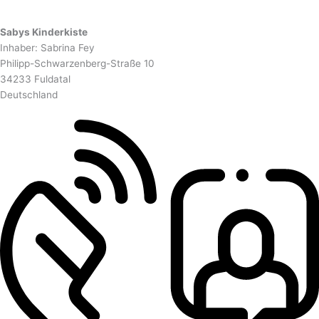
Sabys Kinderkiste
Inhaber: Sabrina Fey
Philipp-Schwarzenberg-Straße 10
34233 Fuldatal
Deutschland