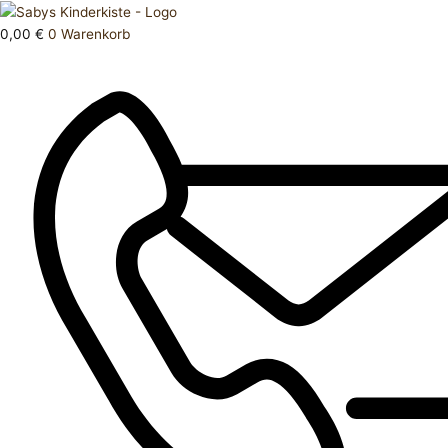
Zum
Products
T
Inhalt
search
Shirt
0,00
€
0
Warenkorb
springen
104
Menge