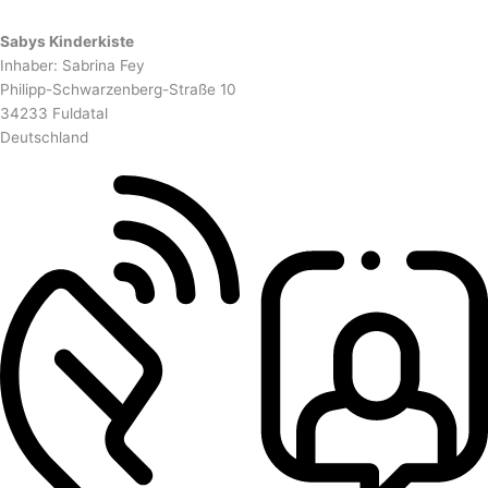
Sabys Kinderkiste
Inhaber: Sabrina Fey
Philipp-Schwarzenberg-Straße 10
34233 Fuldatal
Deutschland