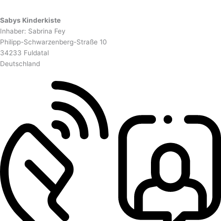
Sabys Kinderkiste
Inhaber: Sabrina Fey
Philipp-Schwarzenberg-Straße 10
34233 Fuldatal
Deutschland