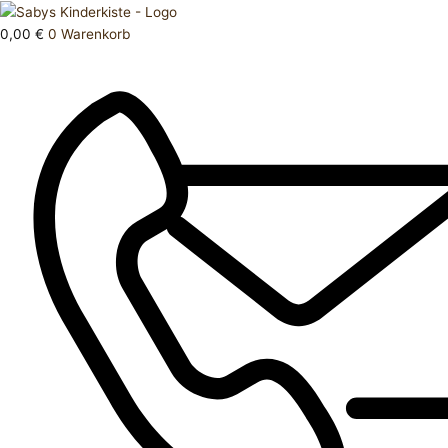
Zum
Products
T-
Inhalt
search
Shirt
0,00
€
0
Warenkorb
springen
Menge