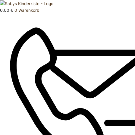
Zum
Products
T
Inhalt
search
Shirt
0,00
€
0
Warenkorb
springen
74
Menge