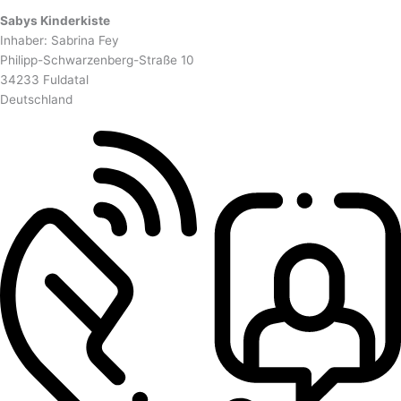
Sabys Kinderkiste
Inhaber: Sabrina Fey
Philipp-Schwarzenberg-Straße 10
34233 Fuldatal
Deutschland