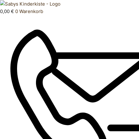
Zum
Products
Unterhemd
Inhalt
search
122
0,00
€
0
Warenkorb
springen
128
Menge