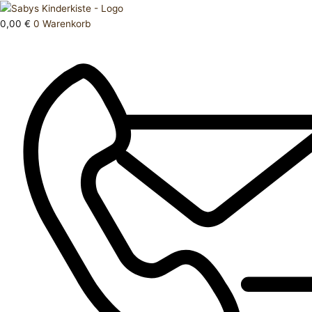
Zum
Products
XS
Inhalt
search
Jacke
0,00
€
0
Warenkorb
springen
34
Menge