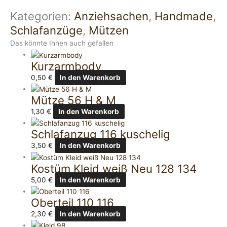
Kategorien:
Anziehsachen
,
Handmade
,
Schlafanzüge
,
Mützen
Das könnte Ihnen auch gefallen
Kurzarmbody
0,50
€
In den Warenkorb
Mütze 56 H & M
1,30
€
In den Warenkorb
Schlafanzug 116 kuschelig
3,50
€
In den Warenkorb
Kostüm Kleid weiß Neu 128 134
5,00
€
In den Warenkorb
Oberteil 110 116
2,30
€
In den Warenkorb