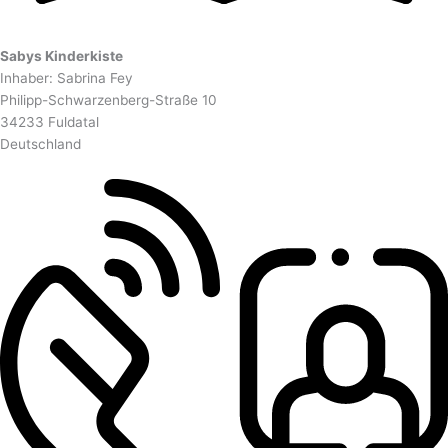
Sabys Kinderkiste
Inhaber: Sabrina Fey
Philipp-Schwarzenberg-Straße 10
34233 Fuldatal
Deutschland